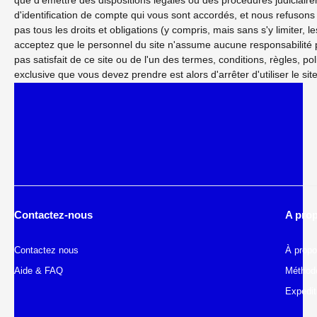
que d'émettre des dispositions légales ou des procédures judicia
d'identification de compte qui vous sont accordés, et nous refusons t
pas tous les droits et obligations (y compris, mais sans s'y limiter,
acceptez que le personnel du site n'assume aucune responsabilité po
pas satisfait de ce site ou de l'un des termes, conditions, règles, p
exclusive que vous devez prendre est alors d'arrêter d'utiliser le site
Contactez-nous
A pro
Contactez nous
À prop
Aide & FAQ
Méthod
Expedit