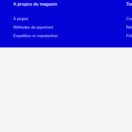
A propos du magasin
Te
À propos
Con
Méthodes de payement
Ret
Expedition et manutention
Pol