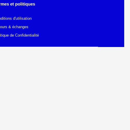
rmes et politiques
ditions d'utilisation
ours & échanges
itique de Confidentialité