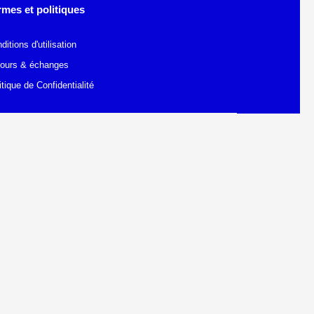
rmes et politiques
ditions d'utilisation
ours & échanges
itique de Confidentialité