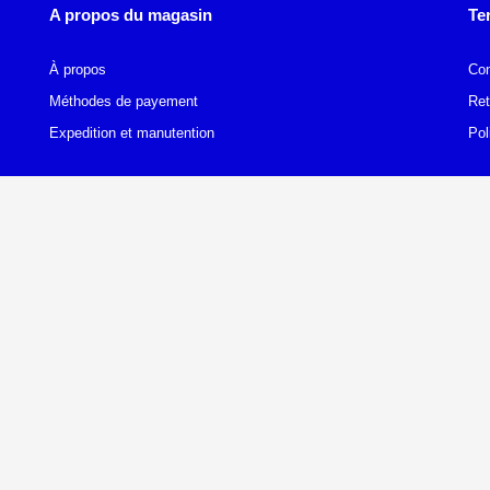
A propos du magasin
Te
À propos
Con
Méthodes de payement
Ret
Expedition et manutention
Pol